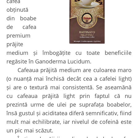
cafea
obținută
din boabe
de cafea
premium
prăjite
medium și îmbogățite cu toate beneficiile
regăsite în Ganoderma Lucidum.
Cafeaua prăjită medium are culoarea maro
(o nuanță mai închisă decât cea a cafelei light)
și are o textură mai consistentă. Se aseamănă
cu cafeaua prăjită light prin faptul că nu
prezintă urme de ulei pe suprafața boabelor,
însă gustul și aciditatea diferă semnificativ, fiind
mult mai echilibrate, iar nivelul de cofeină este
un pic mai scăzut.