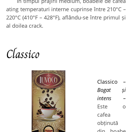
În timpul prăjirii medium, boabele de cafea
ating temperaturi interne cuprinse între 210°C –
220°C (410°F – 428°F), aflându-se între primul și
al doilea crack.
Classico
Classico
–
Bogat și
intens –
Este o
cafea
obținută
din boabe