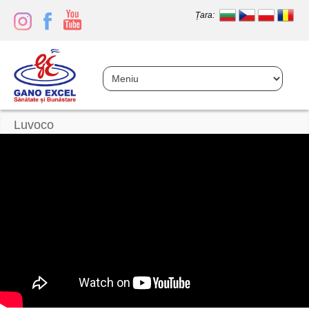
Țara:
Luvoco