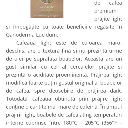
de cafea
premium
prăjite light
și îmbogățite cu toate beneficiile regăsite în
Ganoderma Lucidum.
Cafeaua light este de culoarea maro-
deschis, are o textură fină și nu prezintă urme
de ulei pe suprafața boabelor. Aceasta are un
gust similar cu cel al cerealelor prăjite și
prezintă o aciditate proeminentă. Prăjirea light
modifică foarte puțin gustul original al boabelor
de cafea, spre deosebire de prăjirea dark.
Totodată, cafeaua obținută prin prăjire light
conține o cantite mai mare de cofeină. În timpul
prăjirii light, boabele de cafea ating temperaturi
interne cuprinse între 180°C – 205°C (356°F –