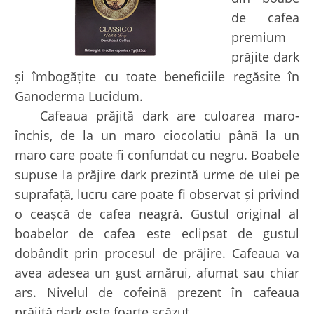
de cafea
premium
prăjite dark
și îmbogățite cu toate beneficiile regăsite în
Ganoderma Lucidum.
Cafeaua prăjită dark are culoarea maro-
închis, de la un maro ciocolatiu până la un
maro care poate fi confundat cu negru. Boabele
supuse la prăjire dark prezintă urme de ulei pe
suprafață, lucru care poate fi observat și privind
o ceașcă de cafea neagră. Gustul original al
boabelor de cafea este eclipsat de gustul
dobândit prin procesul de prăjire. Cafeaua va
avea adesea un gust amărui, afumat sau chiar
ars. Nivelul de cofeină prezent în cafeaua
prăjită dark este foarte scăzut.