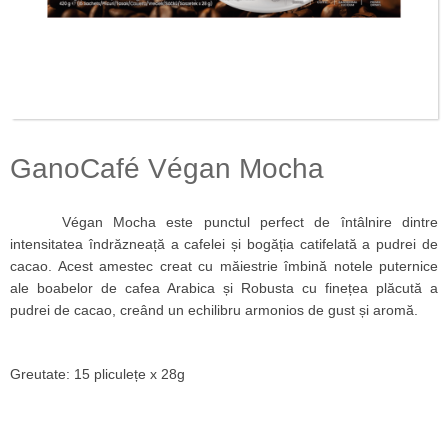
GanoCafé Végan Mocha
Végan Mocha este punctul perfect de întâlnire dintre
intensitatea îndrăzneață a cafelei și bogăția catifelată a pudrei de
cacao. Acest amestec creat cu măiestrie îmbină notele puternice
ale boabelor de cafea Arabica și Robusta cu finețea plăcută a
pudrei de cacao, creând un echilibru armonios de gust și aromă.
Greutate: 15 pliculețe x 28g