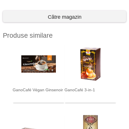
Către magazin
Produse similare
GanoCafé Végan Ginsenoir
GanoCafé 3‑in‑1