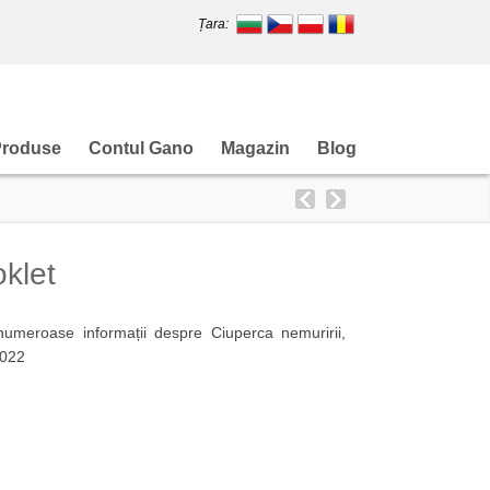
Țara:
Produse
Contul Gano
Magazin
Blog
klet
roase informații despre Ciuperca nemuririi,
2022